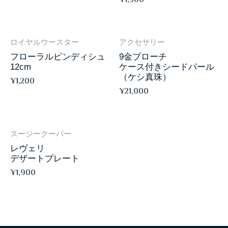
ロイヤルウースター
アクセサリー
フローラルピンディシュ
9金ブローチ
12cm
ケース付きシードパール
（ケシ真珠）
¥
1,200
¥
21,000
スージークーパー
レヴェリ
デザートプレート
¥
1,900