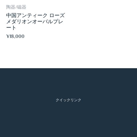
陶器/磁器
中国アンティーク ローズ
メダリオンオーバルプレ
ート
¥
18,000
クイックリンク